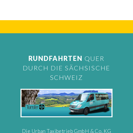
RUNDFAHRTEN
QUER
DURCH DIE SÄCHSISCHE
SCHWEIZ
Die Urban Taxibetrieb GmbH & Co. KG