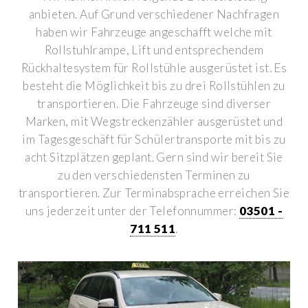
anbieten. Auf Grund verschiedener Nachfragen
haben wir Fahrzeuge angeschafft welche mit
Rollstuhlrampe, Lift und entsprechendem
Rückhaltesystem für Rollstühle ausgerüstet ist. Es
besteht die Möglichkeit bis zu drei Rollstühlen zu
transportieren. Die Fahrzeuge sind diverser
Marken, mit Wegstreckenzähler ausgerüstet und
im Tagesgeschäft für Schülertransporte mit bis zu
acht Sitzplätzen geplant.
Gern sind wir bereit Sie
zu den verschiedensten Terminen zu
transportieren. Zur Terminabsprache erreichen Sie
uns jederzeit unter der Telefonnummer:
03501 -
711 511
.