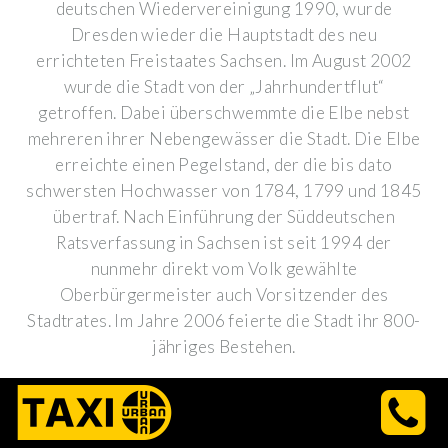
deutschen Wiedervereinigung 1990, wurde
Dresden wieder die Hauptstadt des neu
errichteten Freistaates Sachsen. Im August 2002
wurde die Stadt von der „Jahrhundertflut“
getroffen. Dabei überschwemmte die Elbe nebst
mehreren ihrer Nebengewässer die Stadt. Die Elbe
erreichte einen Pegelstand, der die bis dato
schwersten Hochwasser von 1784, 1799 und 1845
übertraf. Nach Einführung der Süddeutschen
Ratsverfassung in Sachsen ist seit 1994 der
nunmehr direkt vom Volk gewählte
Oberbürgermeister auch Vorsitzender des
Stadtrates. Im Jahre 2006 feierte die Stadt ihr 800-
jähriges Bestehen.
[ WEITER LESEN ]