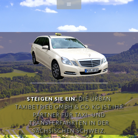
STEIGEN SIE EIN.
DIE URBAN
TAXIBETRIEB GMBH & CO. KG
IST IHR
PARTNER FÜR TAXI- UND
TRANSFERFAHRTEN
IN DER
SÄCHSISCHEN SCHWEIZ.